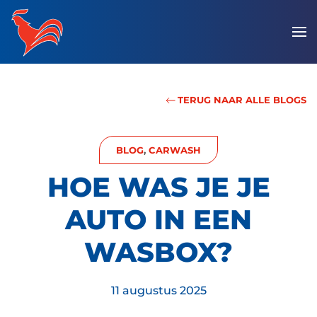
Overslaan
en
naar
de
inhoud
TERUG NAAR ALLE BLOGS
gaan
BLOG
,
CARWASH
HOE WAS JE JE
AUTO IN EEN
WASBOX?
11 augustus 2025