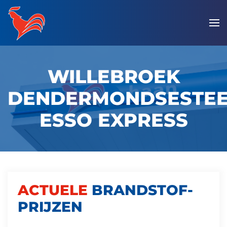
Overslaan
en
naar
de
WILLEBROEK
inhoud
gaan
DENDERMONDSESTE
ESSO EXPRESS
ACTUELE
BRANDSTOF­
PRIJZEN