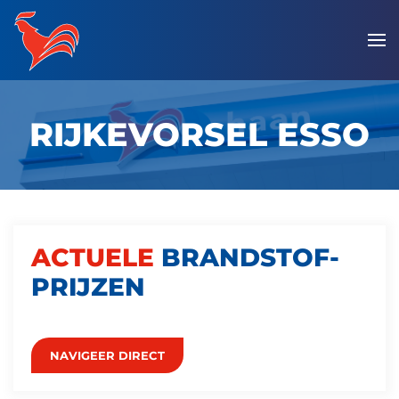
Overslaan
en
naar
de
RIJKEVORSEL ESSO
inhoud
gaan
ACTUELE
BRANDSTOF­
PRIJZEN
NAVIGEER DIRECT