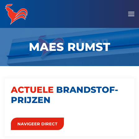
Overslaan
en
naar
de
MAES RUMST
inhoud
gaan
ACTUELE
BRANDSTOF­
PRIJZEN
NAVIGEER DIRECT