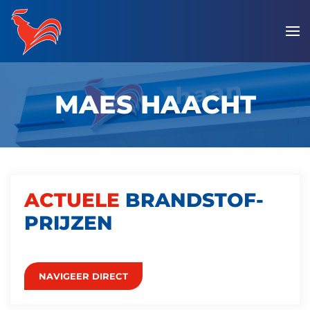
Overslaan
en
naar
de
MAES HAACHT
inhoud
gaan
ACTUELE
BRANDSTOF­
PRIJZEN
NAVIGEER DIRECT