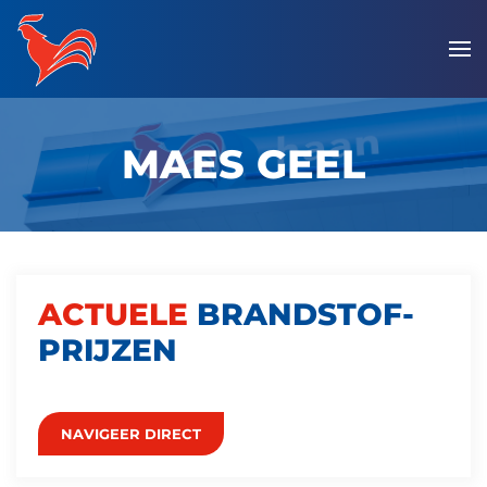
Overslaan
en
naar
de
MAES GEEL
inhoud
gaan
ACTUELE
BRANDSTOF­
PRIJZEN
NAVIGEER DIRECT