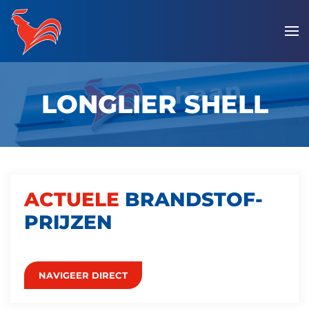
Overslaan
en
naar
de
LONGLIER SHELL
inhoud
gaan
ACTUELE
BRANDSTOF­
PRIJZEN
NAVIGEER DIRECT