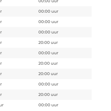
r
00:00 uur
r
00:00 uur
r
00:00 uur
r
00:00 uur
r
20:00 uur
r
00:00 uur
r
20:00 uur
r
20:00 uur
r
00:00 uur
r
20:00 uur
ur
00:00 uur