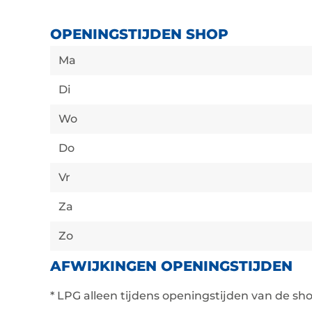
OPENINGSTIJDEN SHOP
Ma
Di
Wo
Do
Vr
Za
Zo
AFWIJKINGEN OPENINGSTIJDEN
* LPG alleen tijdens openingstijden van de sho