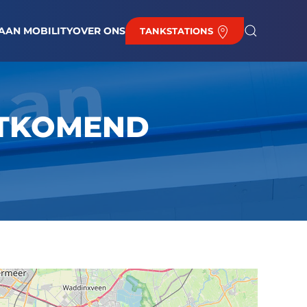
EUWS
BAAN BIJ DE HAAN
BRANDSTOFPRIJZEN
CONTACT
AAN MOBILITY
OVER ONS
TANKSTATIONS
ITKOMEND