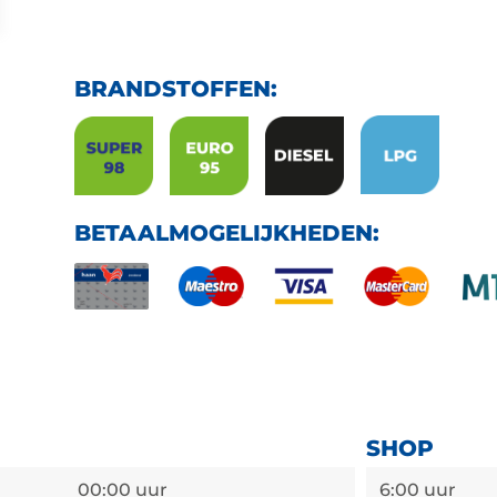
BRANDSTOFFEN:
BETAALMOGELIJKHEDEN:
SHOP
00:00 uur
6:00 uur