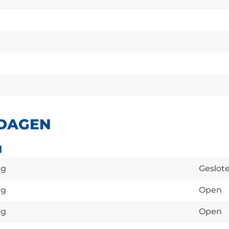
TDAGEN
N
ag
Geslot
ag
Open
ag
Open