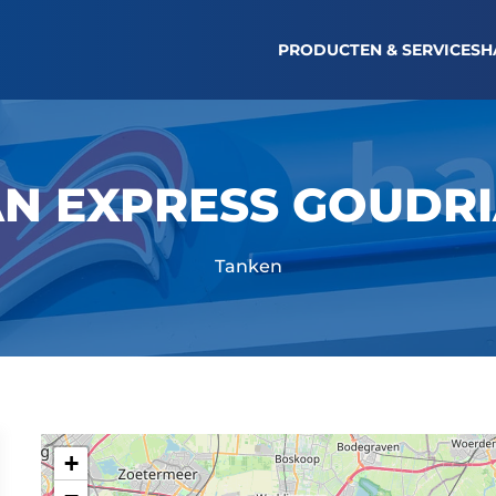
TANKBON OPVRAGEN
LOGIN WAGENPARK
NI
PRODUCTEN & SERVICES
H
N EXPRESS GOUDR
Tanken
+