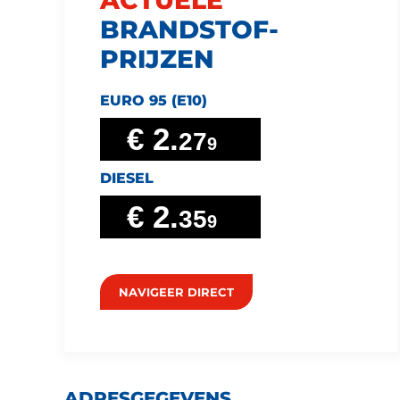
ACTUELE
BRANDSTOF­
PRIJZEN
EURO 95 (E10)
€ 2.
27
9
DIESEL
€ 2.
35
9
NAVIGEER DIRECT
ADRESGEGEVENS