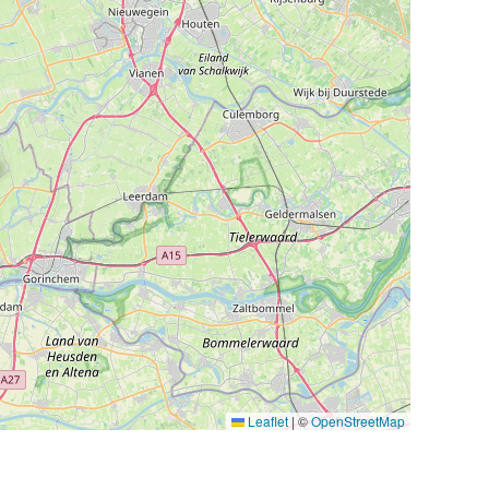
Leaflet
|
©
OpenStreetMap