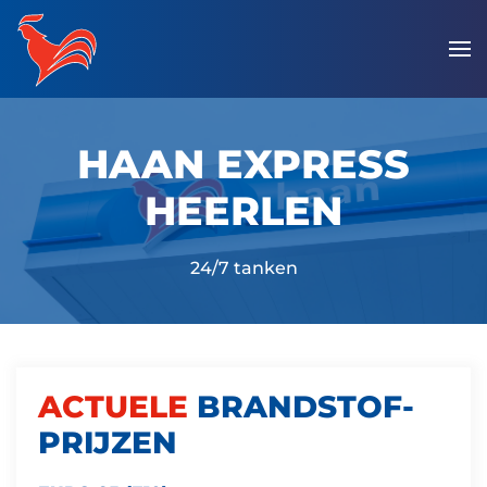
Overslaan
en
naar
de
HAAN EXPRESS
inhoud
gaan
HEERLEN
24/7 tanken
ACTUELE
BRANDSTOF­
PRIJZEN