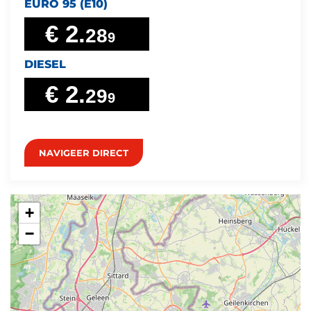
EURO 95 (E10)
€ 2.
28
9
DIESEL
€ 2.
29
9
NAVIGEER DIRECT
+
−