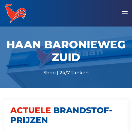
Overslaan
en
naar
de
HAAN BARONIEWEG
inhoud
gaan
ZUID
Shop | 24/7 tanken
ACTUELE
BRANDSTOF­
PRIJZEN