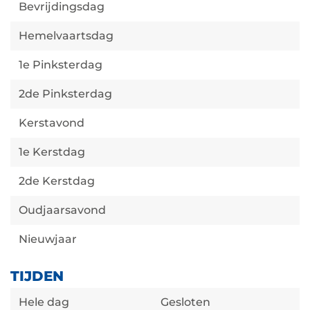
Bevrijdingsdag
Hemelvaartsdag
1e Pinksterdag
2de Pinksterdag
Kerstavond
1e Kerstdag
2de Kerstdag
Oudjaarsavond
Nieuwjaar
TIJDEN
Hele dag
Gesloten