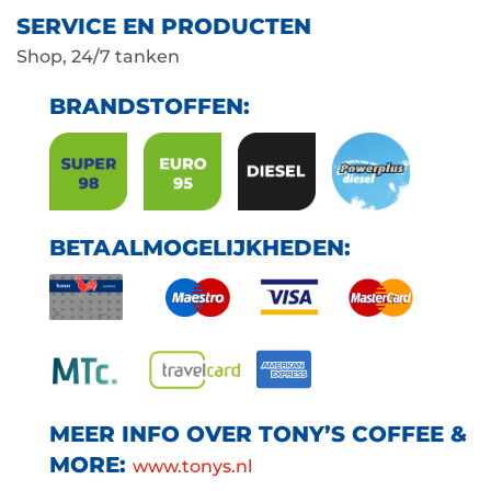
SERVICE EN PRODUCTEN
Shop, 24/7 tanken
BRANDSTOFFEN:
BETAALMOGELIJKHEDEN:
MEER INFO OVER TONY’S COFFEE &
MORE:
www.tonys.nl