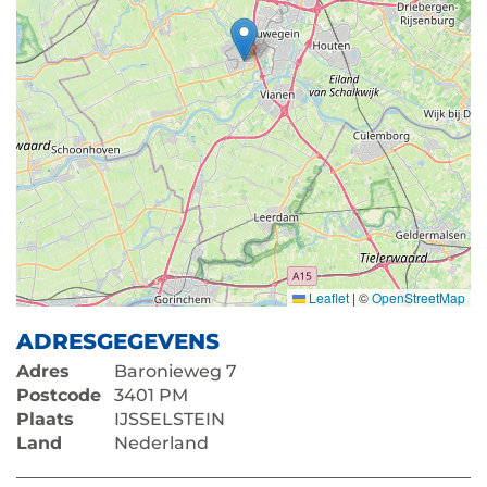
Leaflet
|
©
OpenStreetMap
ADRESGEGEVENS
Adres
Baronieweg 7
Postcode
3401 PM
Plaats
IJSSELSTEIN
Land
Nederland