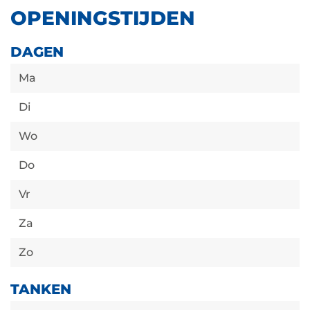
OPENINGSTIJDEN
DAGEN
Ma
Di
Wo
Do
Vr
Za
Zo
TANKEN