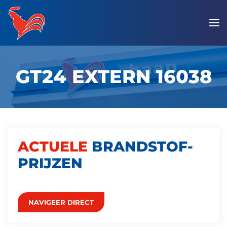
Overslaan
en
naar
de
GT24 EXTERN 16038
inhoud
gaan
ACTUELE
BRANDSTOF­
PRIJZEN
NAVIGEER DIRECT