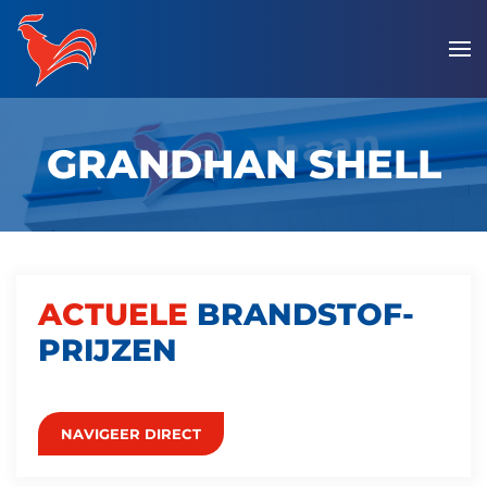
Overslaan
en
naar
de
GRANDHAN SHELL
inhoud
gaan
ACTUELE
BRANDSTOF­
PRIJZEN
NAVIGEER DIRECT