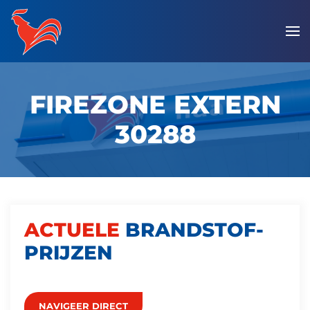
Overslaan
en
naar
de
FIREZONE EXTERN
inhoud
gaan
30288
ACTUELE
BRANDSTOF­
PRIJZEN
NAVIGEER DIRECT