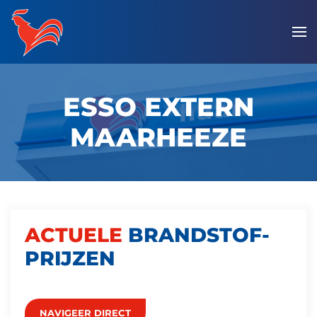
Overslaan
en
naar
de
ESSO EXTERN
inhoud
gaan
MAARHEEZE
ACTUELE
BRANDSTOF­
PRIJZEN
NAVIGEER DIRECT