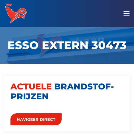
Overslaan
en
naar
de
ESSO EXTERN 30473
inhoud
gaan
ACTUELE
BRANDSTOF­
PRIJZEN
NAVIGEER DIRECT