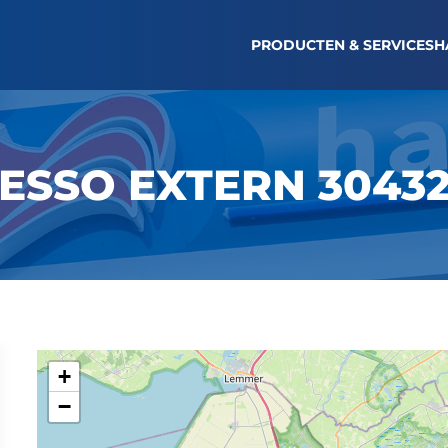
TANKBON OPVRAGEN
LOGIN WAGENPARK
NI
PRODUCTEN & SERVICES
H
ESSO EXTERN 3043
+
−