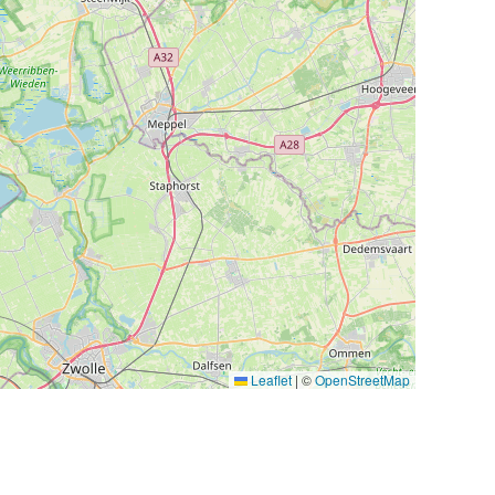
Leaflet
|
©
OpenStreetMap