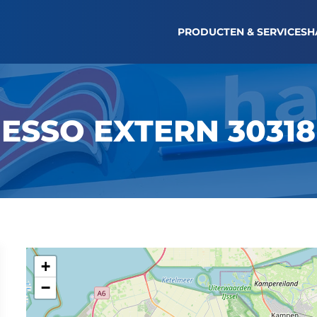
TANKBON OPVRAGEN
LOGIN WAGENPARK
NI
PRODUCTEN & SERVICES
H
ESSO EXTERN 30318
+
−