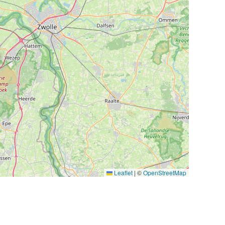
Leaflet
|
©
OpenStreetMap