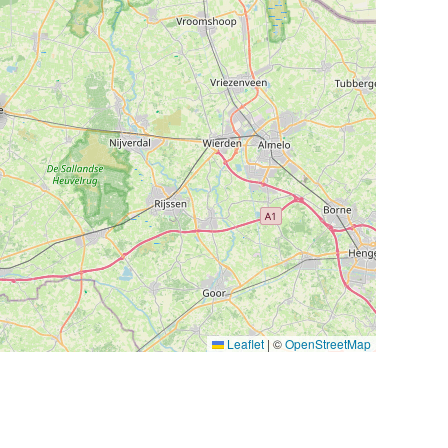
Leaflet
|
©
OpenStreetMap