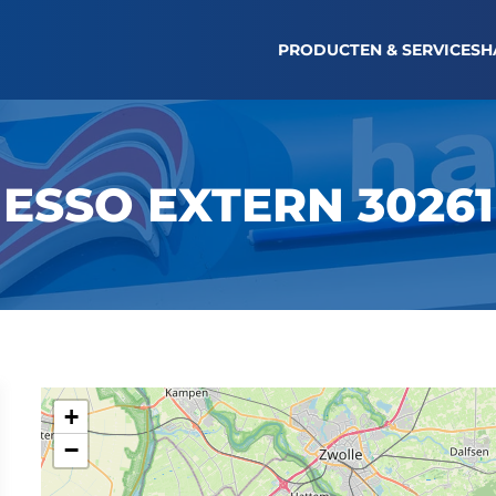
TANKBON OPVRAGEN
LOGIN WAGENPARK
NI
PRODUCTEN & SERVICES
H
ESSO EXTERN 30261
+
−