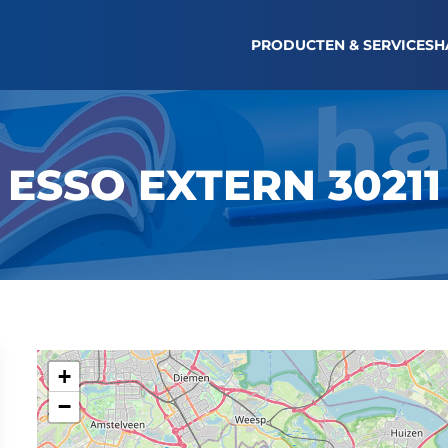
TANKBON OPVRAGEN
LOGIN WAGENPARK
NI
PRODUCTEN & SERVICES
H
ESSO EXTERN 30211
+
−