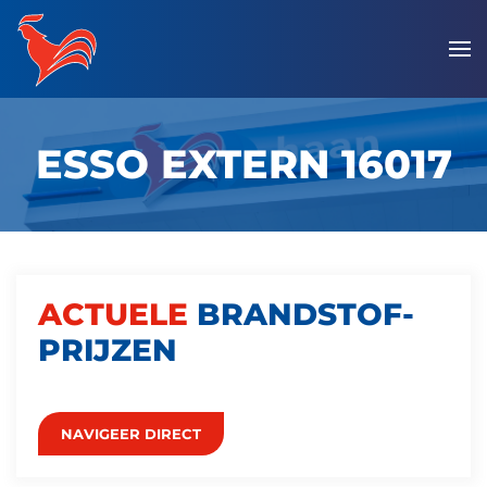
Overslaan
en
naar
de
ESSO EXTERN 16017
inhoud
gaan
ACTUELE
BRANDSTOF­
PRIJZEN
NAVIGEER DIRECT