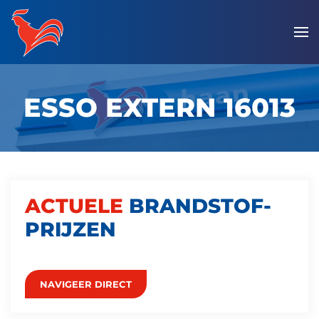
Overslaan
en
naar
de
ESSO EXTERN 16013
inhoud
gaan
ACTUELE
BRANDSTOF­
PRIJZEN
NAVIGEER DIRECT