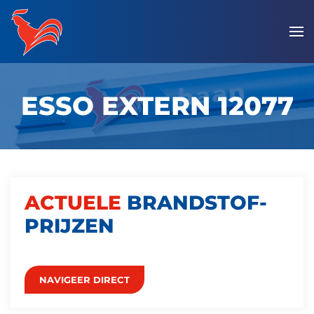
Overslaan
en
naar
de
ESSO EXTERN 12077
inhoud
gaan
ACTUELE
BRANDSTOF­
PRIJZEN
NAVIGEER DIRECT