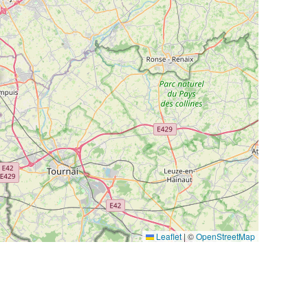
Leaflet
|
©
OpenStreetMap