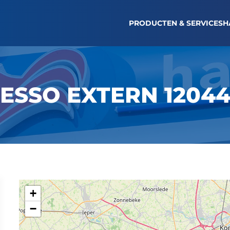
TANKBON OPVRAGEN
LOGIN WAGENPARK
NI
PRODUCTEN & SERVICES
H
ESSO EXTERN 1204
+
−