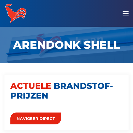
Overslaan
en
naar
de
ARENDONK SHELL
inhoud
gaan
ACTUELE
BRANDSTOF­
PRIJZEN
NAVIGEER DIRECT