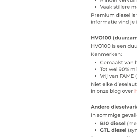
Minder vervuil
Vaak stillere 
Premium diesel is
informatie vind je
HVO100 (duurzame
HVO100 is een duurz
Kenmerken:
Gemaakt van h
Tot wel 90% mi
Vrij van FAME (
Niet elke dieselaut
in onze blog over
Andere dieselvar
In sommige gevall
B10 diesel
(mee
GTL diesel
(syn