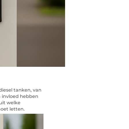
diesel tanken, van
n invloed hebben
uit welke
moet letten.