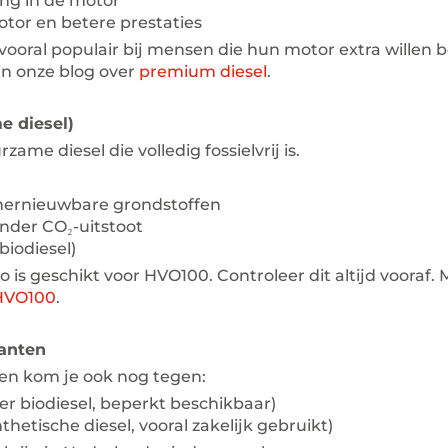
ing in de motor
motor en betere prestaties
 vooral populair bij mensen die hun motor extra willen
 in onze blog over
premium diesel
.
 diesel)
ame diesel die volledig fossielvrij is.
ernieuwbare grondstoffen
nder CO₂-uitstoot
biodiesel)
o is geschikt voor HVO100. Controleer dit altijd vooraf. 
HVO100
.
ianten
en kom je ook nog tegen:
r biodiesel, beperkt beschikbaar)
thetische diesel, vooral zakelijk gebruikt)