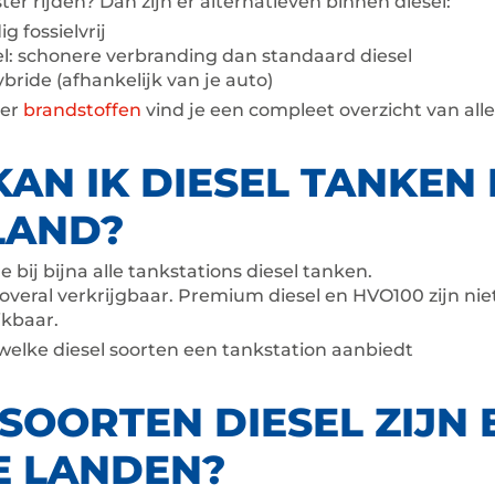
ter rijden? Dan zijn er alternatieven binnen diesel:
dig fossielvrij
l: schonere verbranding dan standaard diesel
ybride (afhankelijk van je auto)
ver
brandstoffen
vind je een compleet overzicht van all
AN IK DIESEL TANKEN 
LAND?
 bij bijna alle tankstations diesel tanken.
l overal verkrijgbaar. Premium diesel en HVO100 zijn niet
ikbaar.
 welke diesel soorten een tankstation aanbiedt
SOORTEN DIESEL ZIJN E
E LANDEN?