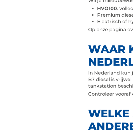
Wil je milieubewus
HVO100
: volle
Premium diese
Elektrisch of h
Op onze pagina o
WAAR K
NEDER
In Nederland kun je
B7 diesel is vrijwe
tankstation besch
Controleer vooraf
WELKE 
ANDER