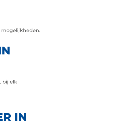
e mogelijkheden.
IN
 bij elk
R IN