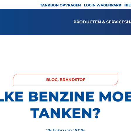
TANKBON OPVRAGEN
LOGIN WAGENPARK
NI
PRODUCTEN & SERVICES
H
BLOG
,
BRANDSTOF
KE BENZINE MOE
TANKEN?
26 februari 2026