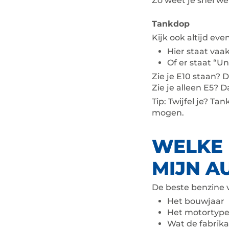
Zo weet je snel w
Tankdop
Kijk ook altijd eve
Hier staat vaak
Of er staat “Un
Zie je E10 staan? 
Zie je alleen E5? D
Tip: Twijfel je? T
mogen.
WELKE 
MIJN A
De beste benzine 
Het bouwjaar
Het motortyp
Wat de fabrika