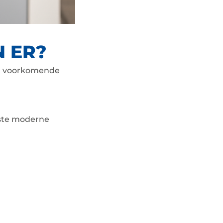
N ER?
est voorkomende
este moderne