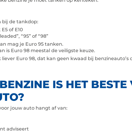
elke benzine je moet tanken op kenteken.
n bij de tankdop:
 E5 of E10
leaded”, “95” of “98”
Dan mag je Euro 95 tanken.
an is Euro 98 meestal de veiligste keuze.
ank liever Euro 98, dat kan geen kwaad bij benzineauto’s
BENZINE IS HET BESTE
UTO?
voor jouw auto hangt af van:
e
nt adviseert