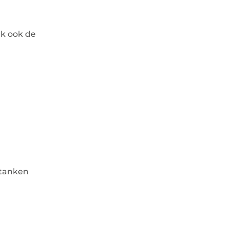
ak ook de
n tanken