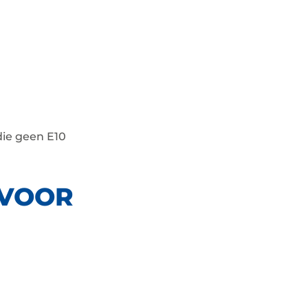
 die geen E10
 VOOR