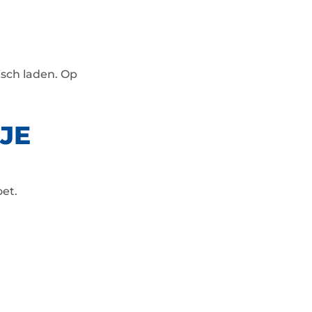
isch laden. Op
JE
et.